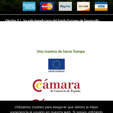
Oleofer S.L. ha sido beneficiaria del Fondo Europeo de Desarrollo
Regional cuyo objetivo es mejorar el uso y la calidad de las tecnologías
de la información y de las comunicaciones y el acceso a las mismas y
gracias al que ha desarrollado este sitio web, para la mejora de
competitividad y productividad de la empresa. 2018-2019. Para ello ha
contado con el apoyo del programa TICCámaras de la Cámara de
Una manera de hacer Europa
Comercio de Linares.
Utilizamos cookies para asegurar que damos la mejor
experiencia al usuario en nuestra web. Si sigues utilizando