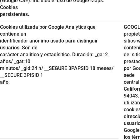
(Google CSE). Incluido el uso de Google Maps.
Cookies
persistentes.
Cookies utilizada por Google Analytics que
GOOGLE
contiene un
propiet
identificador anónimo usado para distinguir
sitios 
usuarios. Son de
conten
carácter analítico y estadísitico. Duración: _ga: 2
del sit
años/ _gat:10
presta
minutos/ _gid:24 h/ __SEGURE 3PAPSID 18 meses/
por Goo
__SECURE 3PISID 1
sede
año;
centra
Califor
94043. 
utilizan
cookies
direcci
usuario
Google
los tér