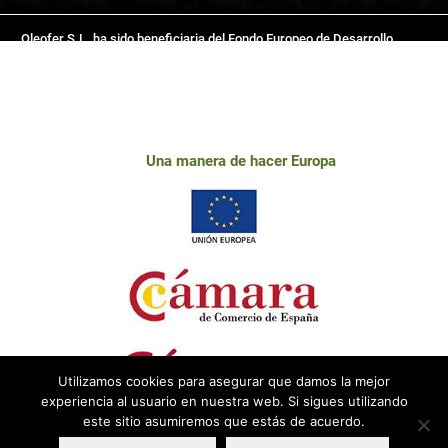
Oleofer S.L. ha sido beneficiaria del Fondo Europeo de Desarrollo
Regional cuyo objetivo es mejorar el uso y la calidad de las tecnologías
de la información y de las comunicaciones y el acceso a las mismas y
gracias al que ha desarrollado este sitio web, para la mejora de
competitividad y productividad de la empresa. 2018-2019. Para ello ha
contado con el apoyo del programa TICCámaras de la Cámara de
Una manera de hacer Europa
Comercio de Linares.
Utilizamos cookies para asegurar que damos la mejor
experiencia al usuario en nuestra web. Si sigues utilizando
este sitio asumiremos que estás de acuerdo.