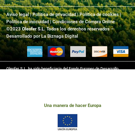
Aviso legal
|
Política de privacidad
|
Política de cookies |
Política de inocuidad | Condiciones de Compra Online
©2023
Oleofer S.L.
Todos los derechos reservados –
Desarrollado por
La Biznaga Digital
Oleofer S.L. ha sido beneficiaria del Fondo Europeo de Desarrollo
Regional cuyo objetivo es mejorar el uso y la calidad de las tecnologías
de la información y de las comunicaciones y el acceso a las mismas y
gracias al que ha desarrollado este sitio web, para la mejora de
competitividad y productividad de la empresa. 2018-2019. Para ello ha
contado con el apoyo del programa TICCámaras de la Cámara de
Una manera de hacer Europa
Comercio de Linares.