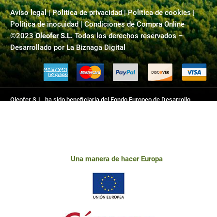
Aviso legal
|
Política de privacidad
|
Política de cookies |
Política de inocuidad | Condiciones de Compra Online
©2023
Oleofer S.L.
Todos los derechos reservados –
Desarrollado por
La Biznaga Digital
Oleofer S.L. ha sido beneficiaria del Fondo Europeo de Desarrollo
Regional cuyo objetivo es mejorar el uso y la calidad de las tecnologías
de la información y de las comunicaciones y el acceso a las mismas y
gracias al que ha desarrollado este sitio web, para la mejora de
competitividad y productividad de la empresa. 2018-2019. Para ello ha
contado con el apoyo del programa TICCámaras de la Cámara de
Una manera de hacer Europa
Comercio de Linares.