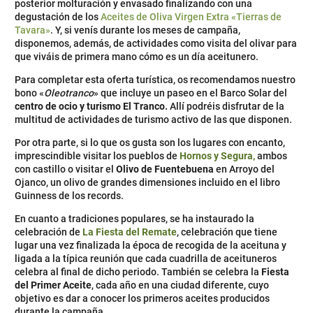
posterior molturación y envasado finalizando con una
degustación de los
Aceites de Oliva Virgen Extra «Tierras de
Tavara»
. Y, si venís durante los meses de campaña,
disponemos, además, de actividades como visita del olivar para
que viváis de primera mano cómo es un día aceitunero.
Para completar esta oferta turística, os recomendamos nuestro
bono «
Oleotranco
» que incluye un paseo en el Barco Solar del
centro de ocio y turismo El Tranco.
Allí podréis disfrutar de la
multitud de actividades de turismo activo de las que disponen.
Por otra parte, si lo que os gusta son los lugares con encanto,
imprescindible visitar los pueblos de
Hornos y Segura,
ambos
con castillo o visitar el
Olivo de Fuentebuena
en Arroyo del
Ojanco, un olivo de grandes dimensiones incluido en el libro
Guinness de los records.
En cuanto a tradiciones populares, se ha instaurado la
celebración de
La Fiesta del Remate
, celebración que tiene
lugar una vez finalizada la época de recogida de la aceituna y
ligada a la típica reunión que cada cuadrilla de aceituneros
celebra al final de dicho periodo. También se celebra la
Fiesta
del Primer Aceite
, cada año en una ciudad diferente, cuyo
objetivo es dar a conocer los primeros aceites producidos
durante la campaña.