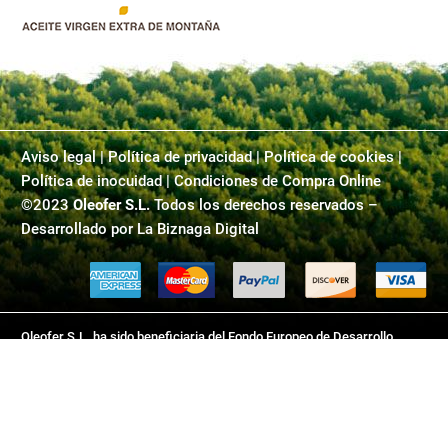
Aviso legal
|
Política de privacidad
|
Política de cookies |
Política de inocuidad | Condiciones de Compra Online
©2023
Oleofer S.L.
Todos los derechos reservados –
Desarrollado por
La Biznaga Digital
Oleofer S.L. ha sido beneficiaria del Fondo Europeo de Desarrollo
Regional cuyo objetivo es mejorar el uso y la calidad de las tecnologías
de la información y de las comunicaciones y el acceso a las mismas y
gracias al que ha desarrollado este sitio web, para la mejora de
competitividad y productividad de la empresa. 2018-2019. Para ello ha
contado con el apoyo del programa TICCámaras de la Cámara de