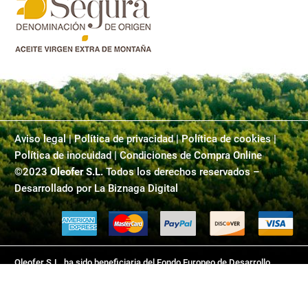
Aviso legal
|
Política de privacidad
|
Política de cookies |
Política de inocuidad | Condiciones de Compra Online
©2023
Oleofer S.L.
Todos los derechos reservados –
Desarrollado por
La Biznaga Digital
Oleofer S.L. ha sido beneficiaria del Fondo Europeo de Desarrollo
Regional cuyo objetivo es mejorar el uso y la calidad de las tecnologías
de la información y de las comunicaciones y el acceso a las mismas y
gracias al que ha desarrollado este sitio web, para la mejora de