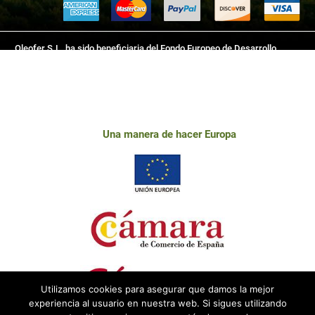
Oleofer S.L. ha sido beneficiaria del Fondo Europeo de Desarrollo
Regional cuyo objetivo es mejorar el uso y la calidad de las tecnologías
de la información y de las comunicaciones y el acceso a las mismas y
gracias al que ha desarrollado este sitio web, para la mejora de
competitividad y productividad de la empresa. 2018-2019. Para ello ha
contado con el apoyo del programa TICCámaras de la Cámara de
Una manera de hacer Europa
Comercio de Linares.
Utilizamos cookies para asegurar que damos la mejor
experiencia al usuario en nuestra web. Si sigues utilizando