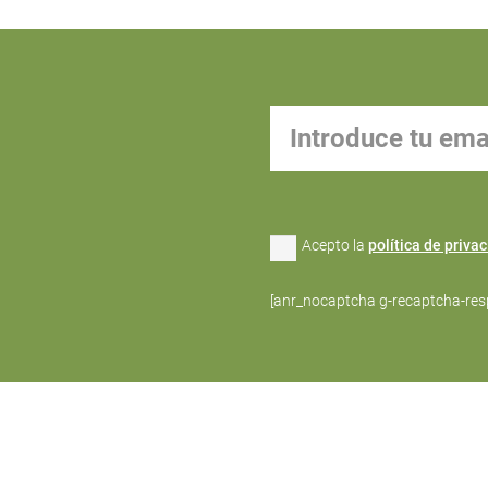
Acepto la
política de priva
[anr_nocaptcha g-recaptcha-res